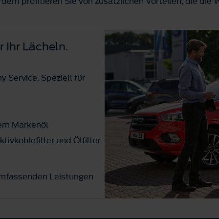
em profitieren Sie von zusätzlichen Vorteilen, die die 
r Ihr Lächeln.
 Service. Speziell für
em Markenöl
tivkohlefilter und Ölfilter
umfassenden Leistungen