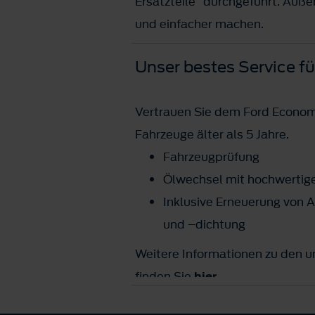
Ersatzteile
durchgeführt. Außerd
und einfacher machen.
Unser bestes Service fü
Vertrauen Sie dem Ford Economy
Fahrzeuge älter als 5 Jahre.
Fahrzeugprüfung
Ölwechsel mit hochwertig
Inklusive Erneuerung von Ak
und –dichtung
Weitere Informationen zu den 
finden Sie
hier
.