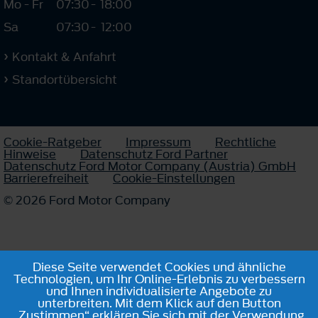
Mo - Fr
07:30
-
18:00
Sa
07:30
-
12:00
Kontakt & Anfahrt
Standortübersicht
Cookie-Ratgeber
Impressum
Rechtliche
Hinweise
Datenschutz Ford Partner
Datenschutz Ford Motor Company (Austria) GmbH
Barrierefreiheit
Cookie-Einstellungen
© 2026 Ford Motor Company
Diese Seite verwendet Cookies und ähnliche
Technologien, um Ihr Online-Erlebnis zu verbessern
und Ihnen individualisierte Angebote zu
unterbreiten. Mit dem Klick auf den Button
„Zustimmen“ erklären Sie sich mit der Verwendung