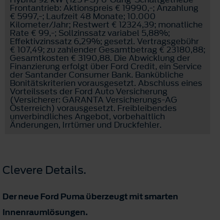
Frontantrieb: Aktionspreis € 19990,-; Anzahlung
€ 5997,-; Laufzeit 48 Monate; 10.000
Kilometer/Jahr; Restwert € 12324,39; monatliche
Rate € 99,-; Sollzinssatz variabel 5,88%;
Effektivzinssatz 6,29%; gesetzl. Vertragsgebühr
€ 107,49; zu zahlender Gesamtbetrag € 23180,88;
Gesamtkosten € 3190,88. Die Abwicklung der
Finanzierung erfolgt über Ford Credit, ein Service
der Santander Consumer Bank. Bankübliche
Bonitätskriterien vorausgesetzt. Abschluss eines
Vorteilssets der Ford Auto Versicherung
(Versicherer: GARANTA Versicherungs-AG
Österreich) vorausgesetzt. Freibleibendes
unverbindliches Angebot, vorbehaltlich
Änderungen, Irrtümer und Druckfehler.
Clevere Details.
Der neue Ford Puma überzeugt mit smarten
Innenraumlösungen.